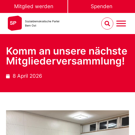
Mitglied werden
Spenden
Sozialdemokratische Partei
Bern Ost
Komm an unsere nächste
Mitgliederversammlung!
8 April 2026