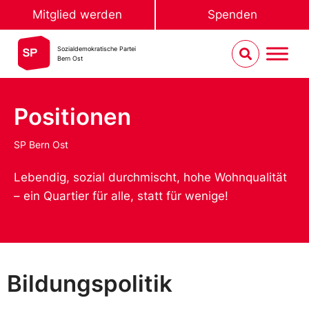
Mitglied werden
Spenden
Sozialdemokratische Partei
Bern Ost
Positionen
SP Bern Ost
Lebendig, sozial durchmischt, hohe Wohnqualität
– ein Quartier für alle, statt für wenige!
Bildungspolitik