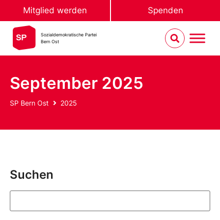
Mitglied werden
Spenden
Sozialdemokratische Partei
Bern Ost
September 2025
SP Bern Ost
2025
Suchen